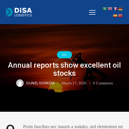
OIL
Annual reports show excellent oil
stocks
GUNELGORKEM
March 17, 2020
0
Comments
Proin faucibus nec mauris a sodales, sed elementum mi