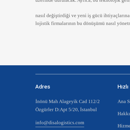
üzerinde durulacak. Ayrıca, bu teknolojik geliş
nasıl değiştirdiği ve yeni iş gücü ihtiyaçların
lojistik firmalarının bu dönüşümü nasıl yönet
Adres
Hızlı
İnönü Mah Alageyik Cad 112/2
Ana S
Özgürler D:Apt 5/20, İstanbul
Hakkı
info@disalogistics.com
Hizme