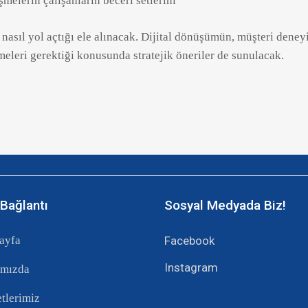
melerin çalışanların beceri setlerini
a nasıl yol açtığı ele alınacak. Dijital dönüşümün, müşteri deneyi
meleri gerektiği konusunda stratejik öneriler de sunulacak.
 Bağlantı
Sosyal Medyada Biz!
ayfa
Facebook
Instagram
mızda
tlerimiz